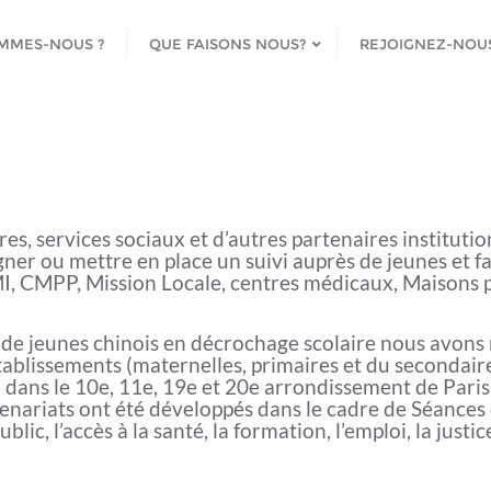
OMMES-NOUS ?
QUE FAISONS NOUS?
REJOIGNEZ-NOU
es, services sociaux et d’autres partenaires institutio
er ou mettre en place un suivi auprès de jeunes et fam
MI, CMPP, Mission Locale, centres médicaux, Maisons p
 de jeunes chinois en décrochage scolaire nous avo
tablissements (maternelles, primaires et du secondair
 dans le 10e, 11e, 19e et 20e arrondissement de Paris, 
nariats ont été développés dans le cadre de Séances 
ublic, l’accès à la santé, la formation, l’emploi, la justi