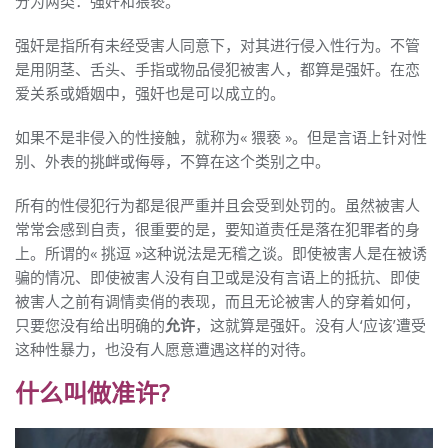
分为两类：强奸和猥亵。
强奸是指所有未经受害人同意下，对其进行侵入性行为。不管
是用阴茎、舌头、手指或物品侵犯被害人，都算是强奸。在恋
爱关系或婚姻中，强奸也是可以成立的。
如果不是非侵入的性接触，就称为« 猥亵 »。但是言语上针对性
别、外表的挑衅或侮辱，不算在这个类别之中。
所有的性侵犯行为都是很严重并且会受到处罚的。虽然被害人
常常会感到自责，很重要的是，要知道责任是落在犯罪者的身
上。所谓的« 挑逗 »这种说法是无稽之谈。即使被害人是在被诱
骗的情况、即使被害人没有自卫或是没有言语上的抵抗、即使
被害人之前有调情卖俏的表现，而且无论被害人的穿着如何，
只要您没有给出明确的
允许
，这就算是强奸。没有人‘应该’遭受
这种性暴力，也没有人愿意遭遇这样的对待。
什么叫做准许?